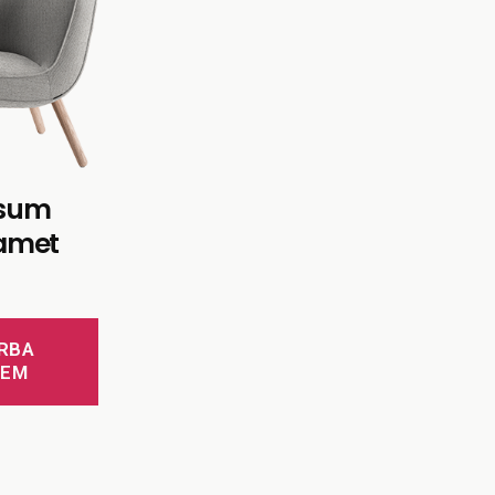
psum
 amet
RBA
ZEM