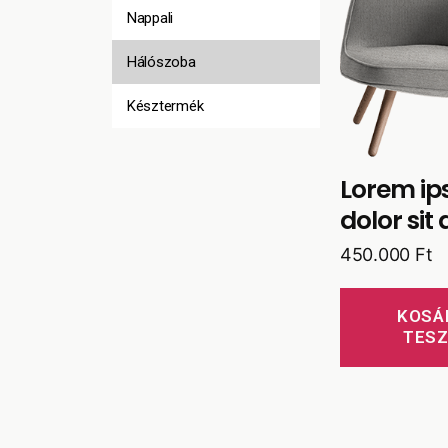
Nappali
Hálószoba
Késztermék
Lorem i
dolor sit
450.000
Ft
KOSÁ
TES