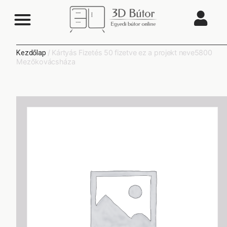
/ Kártyás Fizetés 50 fizetve ez a projekt neve5800
Kezdőlap
Mezőkovácsháza