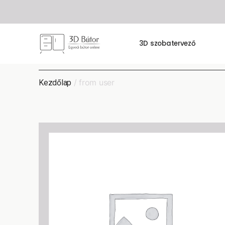
3D szobatervező
/ from user
Kezdőlap