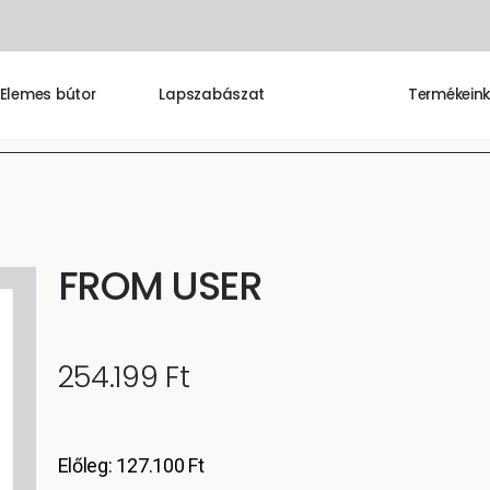
Elemes bútor
Lapszabászat
Termékein
FROM USER
254.199
Ft
Előleg:
127.100
Ft