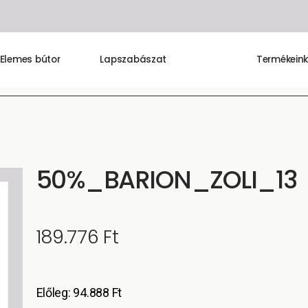
Elemes bútor
Lapszabászat
Termékein
50%_BARION_ZOLI_13
189.776
Ft
Előleg:
94.888
Ft