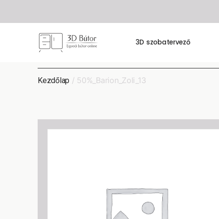
3D szobatervező
/ 50%_Barion_Zoli_13
Kezdőlap