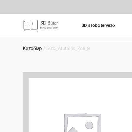
3D szobatervező
/ 50%_Átutalás_Zoli_9
Kezdőlap