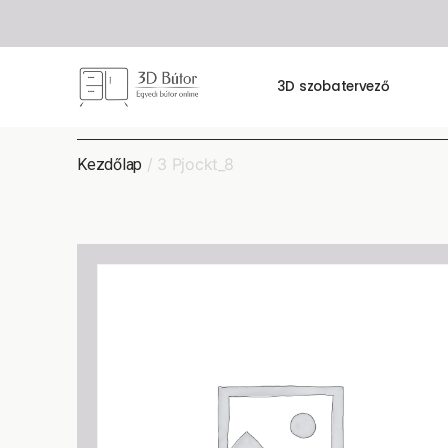
3D szobatervező
/ 3 Pjockt_8
Kezdőlap