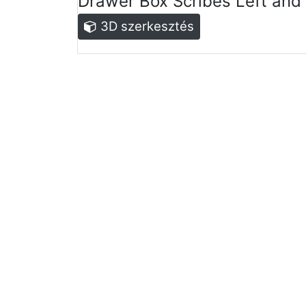
Drawer Box Scribes Left and 
3D szerkesztés